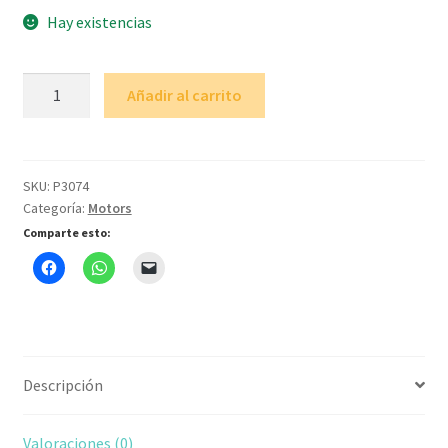
Hay existencias
75:1
Añadir al carrito
Micro
Metal
Gearmotor
HPCB
SKU:
P3074
Categoría:
Motors
6V
with
Comparte esto:
Extended
Motor
Shaft
cantidad
Descripción
Valoraciones (0)