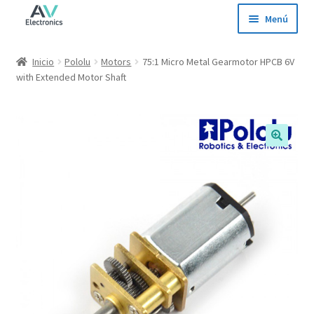
Ir
Ir
Menú
a
al
la
contenido
Inicio
Inicio
Pololu
Motors
75:1 Micro Metal Gearmotor HPCB 6V
navegación
with Extended Motor Shaft
Tienda
Ofertas
Contacto