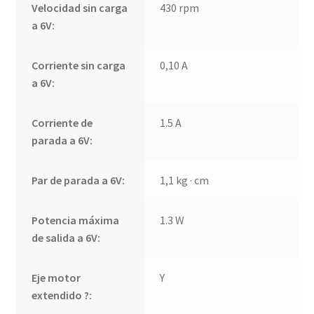
Velocidad sin carga
430 rpm
a 6V:
Corriente sin carga
0,10 A
a 6V:
Corriente de
1.5 A
parada a 6V:
Par de parada a 6V:
1,1 kg · cm
Potencia máxima
1.3 W
de salida a 6V:
Eje motor
Y
extendido ?: