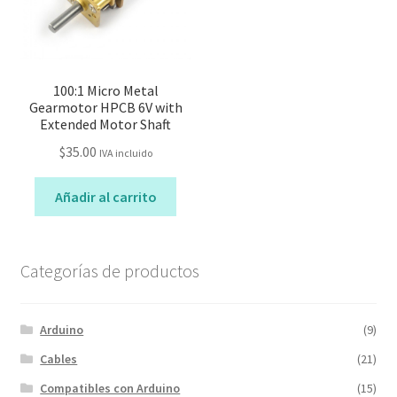
100:1 Micro Metal
Gearmotor HPCB 6V with
Extended Motor Shaft
$
35.00
IVA incluido
Añadir al carrito
Categorías de productos
Arduino
(9)
Cables
(21)
Compatibles con Arduino
(15)