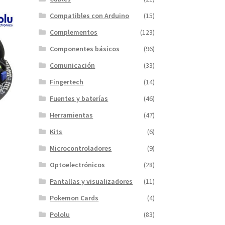
Compatibles con Arduino
(15)
Complementos
(123)
Componentes básicos
(96)
Comunicación
(33)
Fingertech
(14)
Fuentes y baterías
(46)
Herramientas
(47)
Kits
(6)
Microcontroladores
(9)
Optoelectrónicos
(28)
Pantallas y visualizadores
(11)
Pokemon Cards
(4)
Pololu
(83)