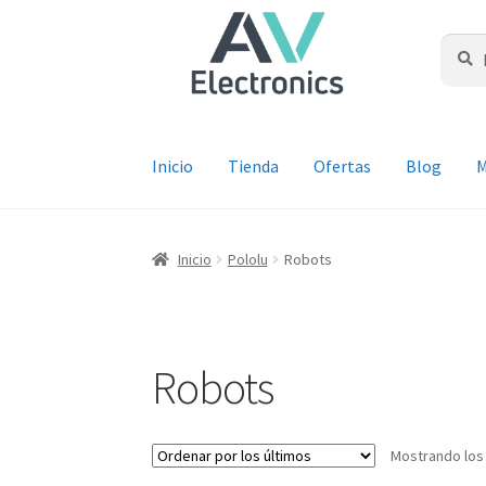
Ir
Ir
a
al
Buscar
Busca
por:
la
contenido
navegación
Inicio
Tienda
Ofertas
Blog
M
Inicio
Pololu
Robots
Robots
Mostrando los