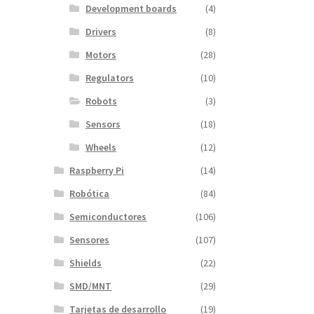
Development boards
(4)
Drivers
(8)
Motors
(28)
Regulators
(10)
Robots
(3)
Sensors
(18)
Wheels
(12)
Raspberry Pi
(14)
Robótica
(84)
Semiconductores
(106)
Sensores
(107)
Shields
(22)
SMD/MNT
(29)
Tarjetas de desarrollo
(19)