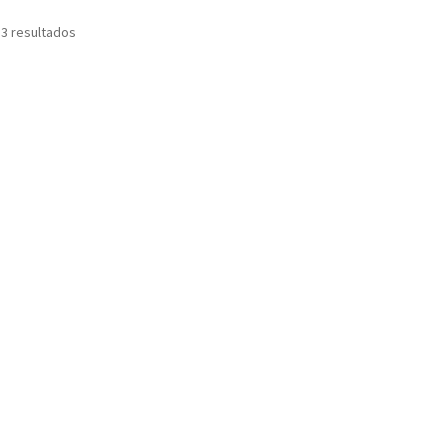
Ordenado
 3 resultados
por
los
últimos