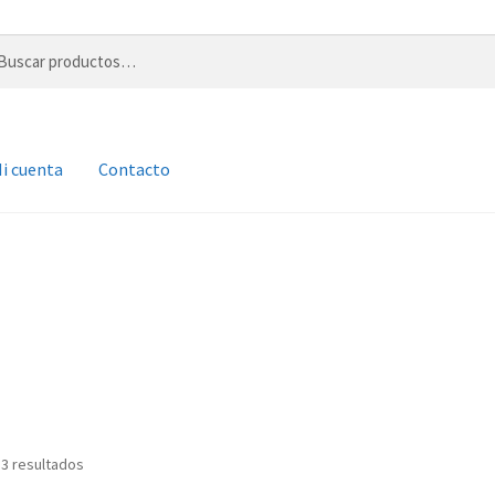
r
i cuenta
Contacto
Ordenado
 3 resultados
por