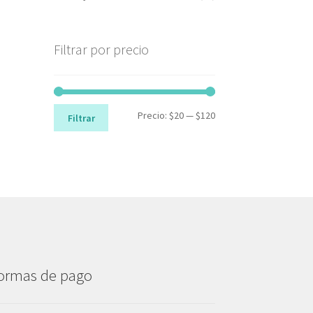
Filtrar por precio
Precio
Precio
Precio:
$20
—
$120
Filtrar
mínimo
máximo
ormas de pago