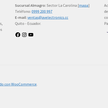
Sucursal Almagro:
Sector La Carolina [
mapa
]
Ac
Teléfono:
0999 200 997
de
E-mail:
ventas@avelectronics.cc
co
s,
Quito - Ecuador.
P
os
Facebook
Instagram
YouTube
ido con WooCommerce
.