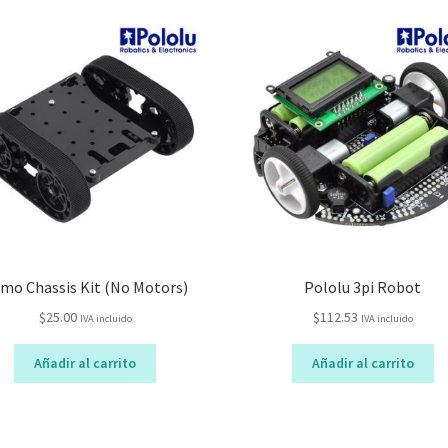
los
últimos
mo Chassis Kit (No Motors)
Pololu 3pi Robot
$
25.00
$
112.53
IVA incluido
IVA incluido
Añadir al carrito
Añadir al carrito