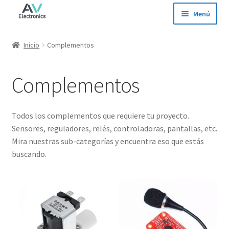
Ir
Ir
Menú
a
al
la
contenido
Inicio
Inicio
Complementos
navegación
Tienda
Complementos
Ofertas
Todos los complementos que requiere tu proyecto.
Contacto
Sensores, reguladores, relés, controladoras, pantallas, etc.
Mira nuestras sub-categorías y encuentra eso que estás
buscando.