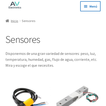
Ir
Ir
Menú
a
al
la
contenido
Inicio
Inicio
Sensores
navegación
Tienda
Sensores
Ofertas
Disponemos de una gran variedad de sensores: peso, luz,
Contacto
temperatura, humedad, gas, flujo de agua, corriente, etc.
Mira y escoge el que necesites.