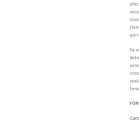
efec
seco
cono
tiem
por 
Se r
dete
sens
cond
real
tene
FÓR
Cara