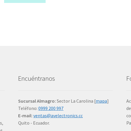
era:
es:
$10.00.
$5.00.
Encuéntranos
F
Sucursal Almagro:
Sector La Carolina [
mapa
]
Ac
Teléfono:
0999 200 997
de
E-mail:
ventas@avelectronics.cc
co
s,
Quito - Ecuador.
P
os