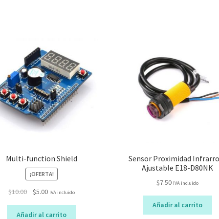
Multi-function Shield
Sensor Proximidad Infrarr
Ajustable E18-D80NK
¡OFERTA!
$
7.50
IVA incluido
El
El
$
10.00
$
5.00
IVA incluido
precio
precio
Añadir al carrito
original
actual
Añadir al carrito