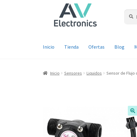
Ir
Ir
a
al
Buscar
Busca
por:
la
contenido
navegación
Inicio
Tienda
Ofertas
Blog
M
Inicio
Sensores
Liquidos
Sensor de Flujo