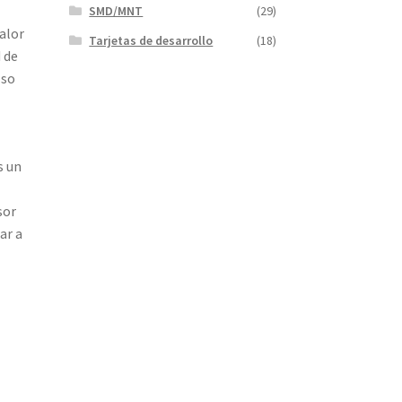
SMD/MNT
(29)
alor
Tarjetas de desarrollo
(18)
 de
lso
s un
sor
ar a