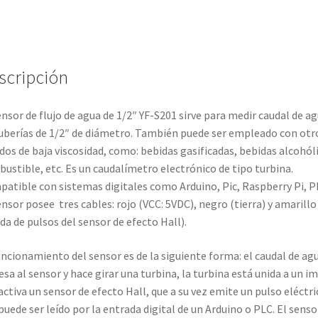
scripción
ensor de flujo de agua de 1/2″ YF-S201 sirve para medir caudal de a
uberías de 1/2″ de diámetro. También puede ser empleado con otr
idos de baja viscosidad, como: bebidas gasificadas, bebidas alcohóli
ustible, etc. Es un caudalímetro electrónico de tipo turbina.
atible con sistemas digitales como Arduino, Pic, Raspberry Pi, P
ensor posee tres cables: rojo (VCC: 5VDC), negro (tierra) y amarillo
ida de pulsos del sensor de efecto Hall).
uncionamiento del sensor es de la siguiente forma: el caudal de ag
esa al sensor y hace girar una turbina, la turbina está unida a un i
activa un sensor de efecto Hall, que a su vez emite un pulso eléctri
puede ser leído por la entrada digital de un Arduino o PLC. El senso