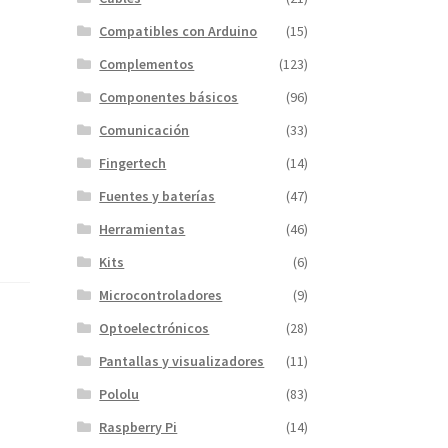
Compatibles con Arduino
(15)
Complementos
(123)
Componentes básicos
(96)
Comunicación
(33)
Fingertech
(14)
Fuentes y baterías
(47)
Herramientas
(46)
Kits
(6)
Microcontroladores
(9)
Optoelectrónicos
(28)
Pantallas y visualizadores
(11)
Pololu
(83)
Raspberry Pi
(14)