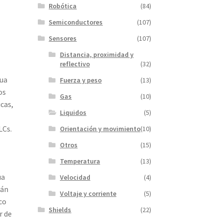
Robótica
(84)
Semiconductores
(107)
Sensores
(107)
Distancia, proximidad y
reflectivo
(32)
gua
Fuerza y peso
(13)
os
Gas
(10)
cas,
Liquidos
(5)
LCs.
Orientación y movimiento
(10)
Otros
(15)
Temperatura
(13)
ua
Velocidad
(4)
mán
Voltaje y corriente
(5)
co
Shields
(22)
r de