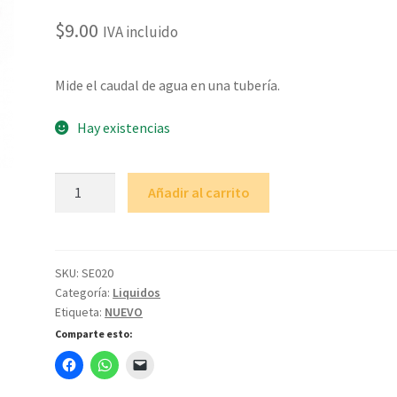
$
9.00
IVA incluido
Mide el caudal de agua en una tubería.
Hay existencias
Sensor
Añadir al carrito
de
Flujo
de
Agua
SKU:
SE020
Categoría:
Liquidos
YF-
Etiqueta:
NUEVO
S201
Comparte esto:
cantidad