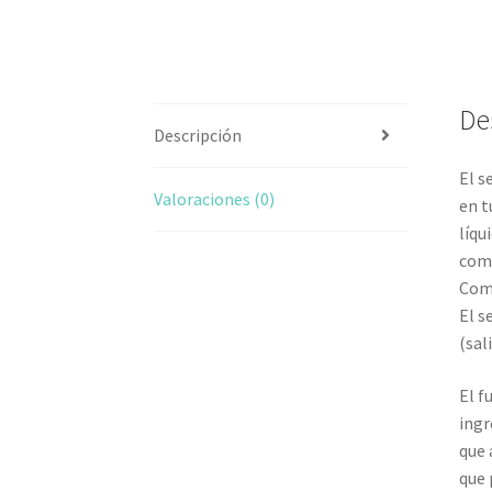
De
Descripción
El s
Valoraciones (0)
en t
líqu
comb
Comp
El s
(sal
El f
ingr
que 
que 