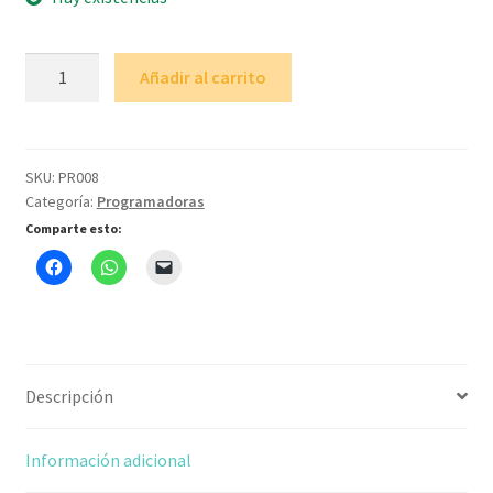
Programador
Añadir al carrito
PIC
K150
con
cable
SKU:
PR008
Categoría:
Programadoras
USB
cantidad
Comparte esto:
Descripción
Información adicional