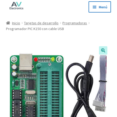
Ir
Ir
Menú
a
al
la
contenido
Inicio
Inicio
Tarjetas de desarrollo
Programadoras
navegación
Programador PIC K150 con cable USB
Tienda
Ofertas
Contacto