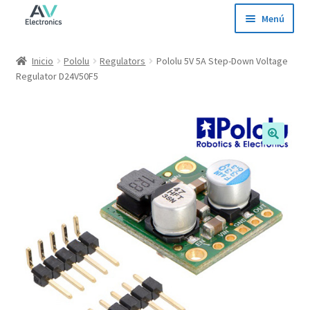
Ir
Ir
Menú
a
al
la
contenido
Inicio
Inicio
Pololu
Regulators
Pololu 5V 5A Step-Down Voltage
navegación
Regulator D24V50F5
Tienda
Ofertas
Contacto