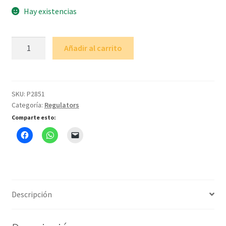
Hay existencias
Pololu
Añadir al carrito
5V
5A
Step-
Down
SKU:
P2851
Categoría:
Regulators
Voltage
Regulator
Comparte esto:
D24V50F5
cantidad
Descripción