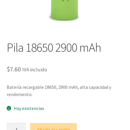
Pila 18650 2900 mAh
$
7.60
IVA incluido
Batería recargable 18650, 2900 mAh, alta capacidad y
rendimiento.
Hay existencias
Pila
Añadir al carrito