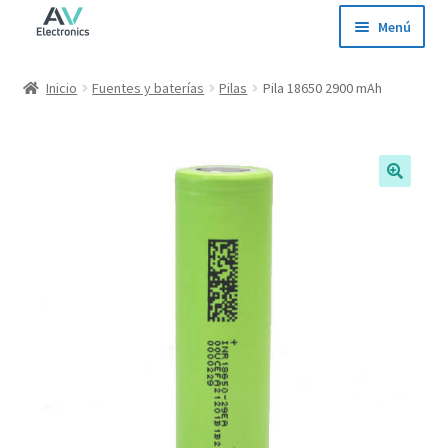
Ir
Ir
Menú
a
al
la
contenido
Inicio
Inicio
Fuentes y baterías
Pilas
Pila 18650 2900 mAh
navegación
Tienda
Ofertas
Contacto