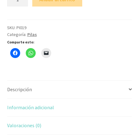
18650
2900
mAh
cantidad
SKU:
PI019
Categoría:
Pilas
Comparte esto:
Descripción
Información adicional
Valoraciones (0)