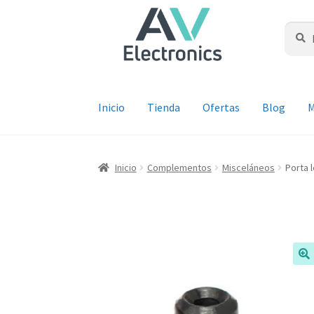
Ir
Ir
a
al
Buscar
Busca
por:
la
contenido
navegación
Inicio
Tienda
Ofertas
Blog
M
Inicio
Complementos
Misceláneos
Porta 