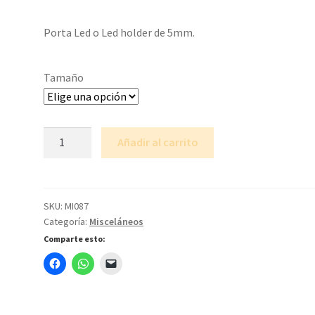
de
Porta Led o Led holder de 5mm.
precios:
desde
Tamaño
$0.05
hasta
Porta
$0.10
Añadir al carrito
led
cantidad
SKU:
MI087
Categoría:
Misceláneos
Comparte esto: