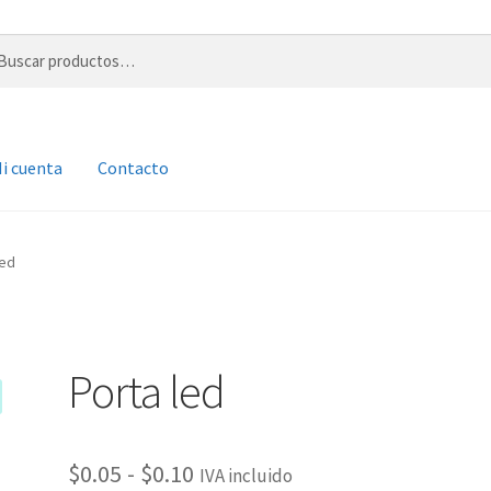
r
i cuenta
Contacto
led
Porta led
Rango
$
0.05
-
$
0.10
IVA incluido