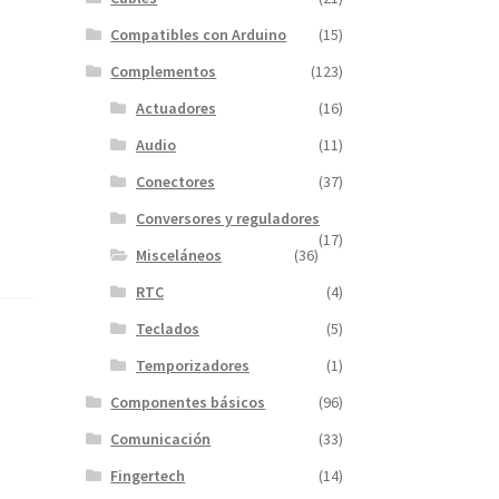
Compatibles con Arduino
(15)
Complementos
(123)
Actuadores
(16)
Audio
(11)
Conectores
(37)
Conversores y reguladores
(17)
Misceláneos
(36)
RTC
(4)
Teclados
(5)
Temporizadores
(1)
Componentes básicos
(96)
Comunicación
(33)
Fingertech
(14)