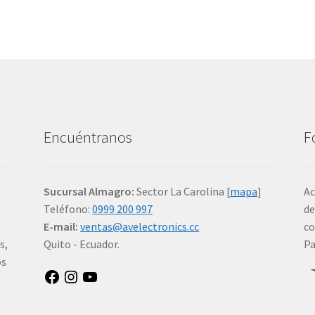
Encuéntranos
F
Sucursal Almagro:
Sector La Carolina [
mapa
]
Ac
Teléfono:
0999 200 997
de
E-mail:
ventas@avelectronics.cc
co
s,
Quito - Ecuador.
P
os
Facebook
Instagram
YouTube