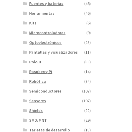
Fuentes y baterías
(46)
Herramientas
(46)
Kits
(6)
Microcontroladores
(9)
Optoelectrónicos
(28)
Pantallas y visualizadores
(11)
Pololu
(83)
Raspberry Pi
(14)
Robótica
(84)
Semiconductores
(107)
Sensores
(107)
Shields
(22)
SMD/MNT
(29)
Tarjetas de desarrollo
(18)