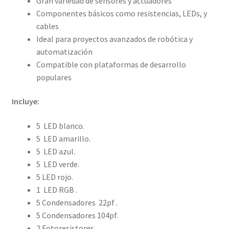
Gran variedad de sensores y actuadores
Componentes básicos como resistencias, LEDs, y
cables
Ideal para proyectos avanzados de robótica y
automatización
Compatible con plataformas de desarrollo
populares
Incluye:
5 LED blanco.
5 LED amarillo.
5 LED azul.
5 LED verde.
5 LED rojo.
1 LED RGB .
5 Condensadores 22pf .
5 Condensadores 104pf.
2 Fotoresistores.