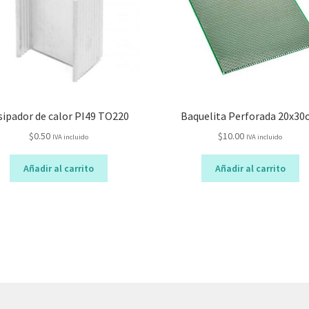
sipador de calor PI49 TO220
Baquelita Perforada 20x3
$
0.50
$
10.00
IVA incluido
IVA incluido
Añadir al carrito
Añadir al carrito