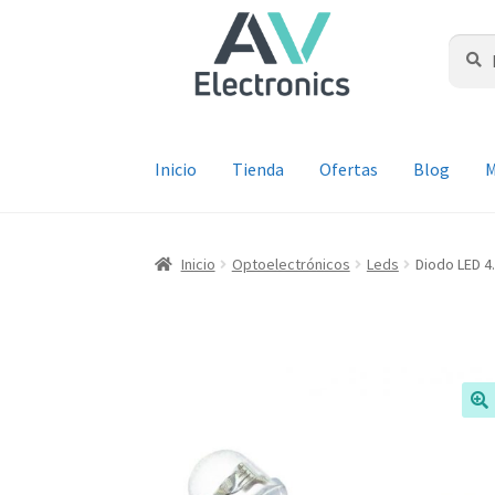
Ir
Ir
a
al
Buscar
Busca
por:
la
contenido
navegación
Inicio
Tienda
Ofertas
Blog
M
Inicio
Optoelectrónicos
Leds
Diodo LED 4