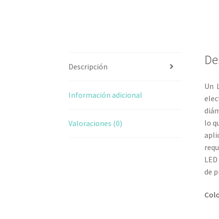
De
Descripción
Un 
Información adicional
elec
diám
lo q
Valoraciones (0)
apli
requ
LED 
de p
Colo