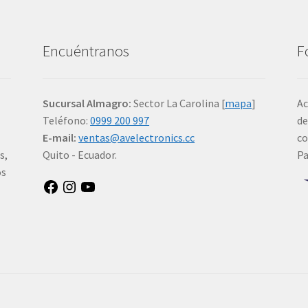
Encuéntranos
F
Sucursal Almagro:
Sector La Carolina [
mapa
]
Ac
Teléfono:
0999 200 997
de
E-mail:
ventas@avelectronics.cc
co
s,
Quito - Ecuador.
P
os
Facebook
Instagram
YouTube