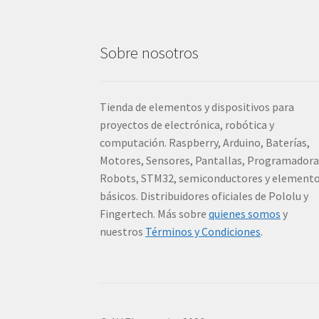
en
la
página
Sobre nosotros
de
producto
Tienda de elementos y dispositivos para
proyectos de electrónica, robótica y
computación. Raspberry, Arduino, Baterías,
Motores, Sensores, Pantallas, Programadora
Robots, STM32, semiconductores y element
básicos. Distribuidores oficiales de Pololu y
Fingertech. Más sobre
quienes somos
y
nuestros
Términos y Condiciones
.