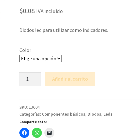
$
0.08
IVA incluido
Diodos led para utilizar como indicadores.
Color
Diodo
Añadir al carrito
LED
4.8mm
Straw
Hat
SKU:
LD004
Categorías:
Componentes básicos
,
Diodos
,
Leds
cantidad
Comparte esto: