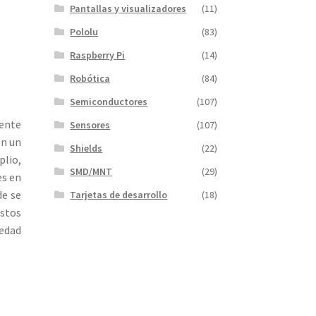
Pantallas y visualizadores
(11)
Pololu
(83)
Raspberry Pi
(14)
Robótica
(84)
Semiconductores
(107)
ente
Sensores
(107)
on un
Shields
(22)
plio,
SMD/MNT
(29)
es en
de se
Tarjetas de desarrollo
(18)
Estos
iedad