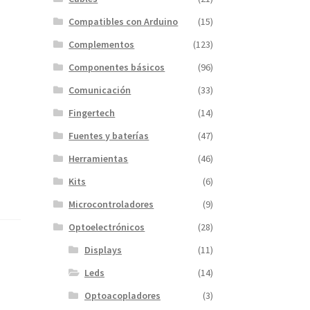
Compatibles con Arduino
(15)
Complementos
(123)
Componentes básicos
(96)
Comunicación
(33)
Fingertech
(14)
Fuentes y baterías
(47)
Herramientas
(46)
Kits
(6)
Microcontroladores
(9)
Optoelectrónicos
(28)
Displays
(11)
Leds
(14)
Optoacopladores
(3)