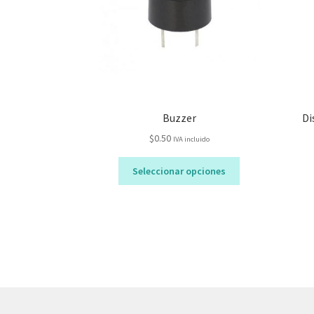
Buzzer
Di
$
0.50
IVA incluido
Este
Seleccionar opciones
producto
tiene
múltiples
variantes.
Las
opciones
se
pueden
elegir