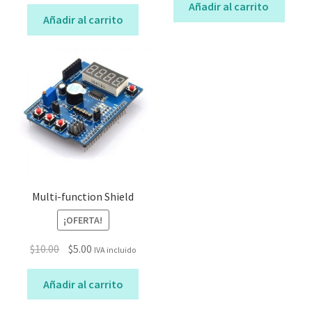
Añadir al carrito
Añadir al carrito
Multi-function Shield
¡OFERTA!
El
El
$
10.00
$
5.00
IVA incluido
precio
precio
original
actual
Añadir al carrito
era:
es: