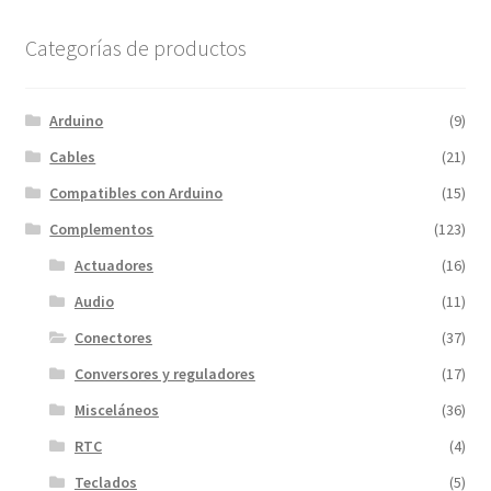
$10.00.
$5.00.
Categorías de productos
Arduino
(9)
Cables
(21)
Compatibles con Arduino
(15)
Complementos
(123)
Actuadores
(16)
Audio
(11)
Conectores
(37)
Conversores y reguladores
(17)
Misceláneos
(36)
RTC
(4)
Teclados
(5)