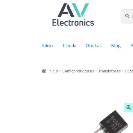
Ir
Ir
a
al
Buscar
Busca
por:
la
contenido
navegación
Inicio
Tienda
Ofertas
Blog
M
Inicio
Semiconductores
Transistores
BC5