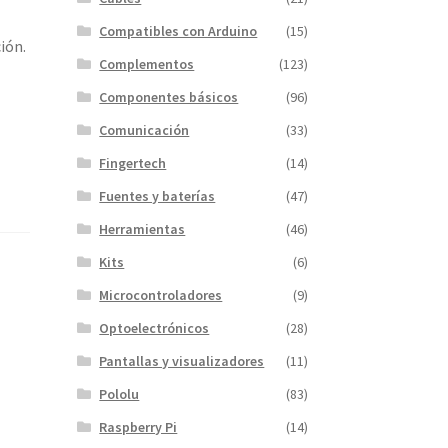
Compatibles con Arduino
(15)
ión.
Complementos
(123)
Componentes básicos
(96)
Comunicación
(33)
Fingertech
(14)
Fuentes y baterías
(47)
Herramientas
(46)
Kits
(6)
Microcontroladores
(9)
Optoelectrónicos
(28)
Pantallas y visualizadores
(11)
Pololu
(83)
Raspberry Pi
(14)