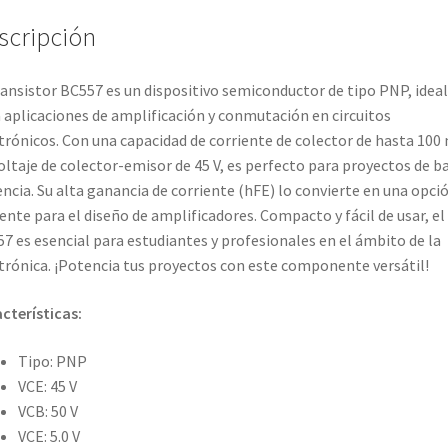
scripción
ransistor BC557 es un dispositivo semiconductor de tipo PNP, ideal
 aplicaciones de amplificación y conmutación en circuitos
trónicos. Con una capacidad de corriente de colector de hasta 100
oltaje de colector-emisor de 45 V, es perfecto para proyectos de b
ncia. Su alta ganancia de corriente (hFE) lo convierte en una opci
iente para el diseño de amplificadores. Compacto y fácil de usar, el
7 es esencial para estudiantes y profesionales en el ámbito de la
trónica. ¡Potencia tus proyectos con este componente versátil!
cterísticas:
Tipo: PNP
VCE: 45 V
VCB: 50 V
VCE: 5.0 V