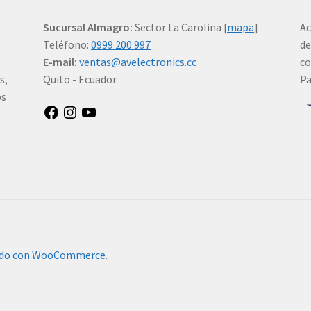
Sucursal Almagro:
Sector La Carolina [
mapa
]
Ac
Teléfono:
0999 200 997
de
E-mail:
ventas@avelectronics.cc
co
s,
Quito - Ecuador.
P
os
Facebook
Instagram
YouTube
ido con WooCommerce
.