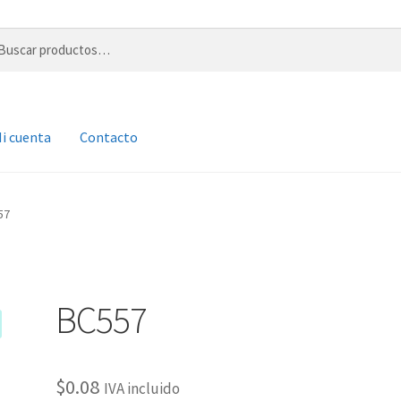
r
i cuenta
Contacto
57
BC557
$
0.08
IVA incluido