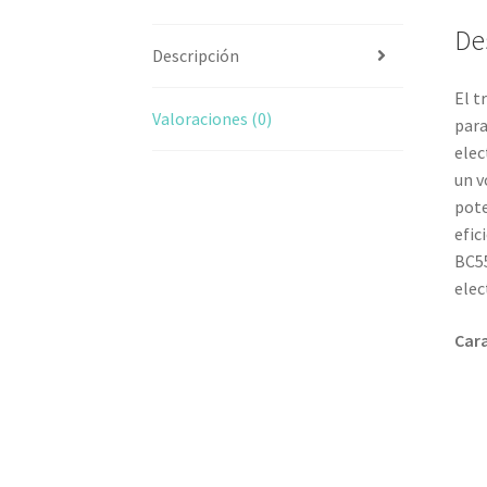
De
Descripción
El t
Valoraciones (0)
para
elec
un v
pote
efic
BC55
elec
Cara