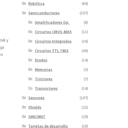
Robótica
(84)
Semiconductores
(107)
Amplificadores Op.
(8)
Circuitos CMOS 40XX
(11)
 mA y
Circuitos Integrados
(16)
aja
Circuitos TTL 74XX
(36)
ón
Diodos
(14)
Memorias
(3)
Tiristores
(7)
Transistores
(14)
Sensores
(107)
Shields
(22)
SMD/MNT
(29)
Tarjetas de desarrollo
(18)