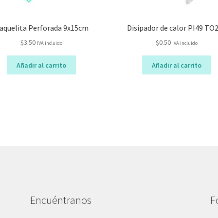
aquelita Perforada 9x15cm
Disipador de calor PI49 TO
$
3.50
$
0.50
IVA incluido
IVA incluido
Añadir al carrito
Añadir al carrito
Encuéntranos
F