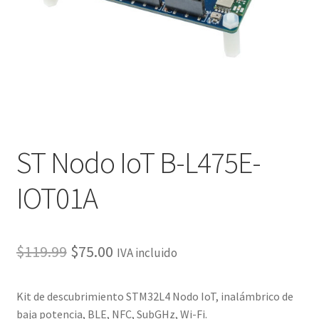
ST Nodo IoT B-L475E-
IOT01A
El
El
$
119.99
$
75.00
IVA incluido
precio
precio
Kit de descubrimiento STM32L4 Nodo IoT, inalámbrico de
original
actual
baja potencia, BLE, NFC, SubGHz, Wi-Fi.