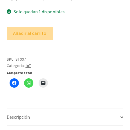
era:
es:
Solo quedan 1 disponibles
$119.99.
$75.00.
ST
Añadir al carrito
Nodo
IoT
B-
L475E-
SKU:
ST007
Categoría:
IoT
IOT01A
cantidad
Comparte esto:
Descripción