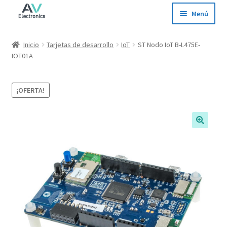
Ir
Ir
Menú
a
al
la
contenido
Inicio
Inicio
Tarjetas de desarrollo
IoT
ST Nodo IoT B-L475E-
navegación
IOT01A
Tienda
¡OFERTA!
Ofertas
Contacto