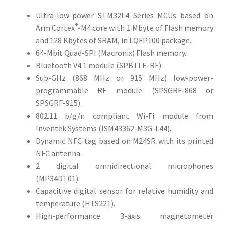
Ultra-low-power STM32L4 Series MCUs based on
®
Arm Cortex
-M4 core with 1 Mbyte of Flash memory
and 128 Kbytes of SRAM, in LQFP100 package.
64-Mbit Quad-SPI (Macronix) Flash memory.
Bluetooth V4.1 module (SPBTLE-RF).
Sub-GHz (868 MHz or 915 MHz) low-power-
programmable RF module (SPSGRF-868 or
SPSGRF-915).
802.11 b/g/n compliant Wi-Fi module from
Inventek Systems (ISM43362-M3G-L44).
Dynamic NFC tag based on M24SR with its printed
NFC antenna.
2 digital omnidirectional microphones
(MP34DT01).
Capacitive digital sensor for relative humidity and
temperature (HTS221).
High-performance 3-axis magnetometer