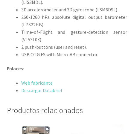
(LIS3MDL).
3D accelerometer and 3D gyroscope (LSM6DSL).
260-1260 hPa absolute digital output barometer
(LPS22HB).
Time-of-Flight and gesture-detection sensor
(VL53L0X).
2 push-buttons (user and reset).
USB OTG FS with Micro-AB connector.
Enlaces:
Web fabricante
Descargar Databrief
Productos relacionados