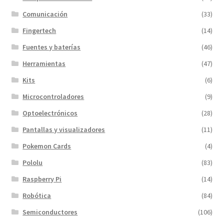
Comunicación
(33)
Fingertech
(14)
Fuentes y baterías
(46)
Herramientas
(47)
Kits
(6)
Microcontroladores
(9)
Optoelectrónicos
(28)
Pantallas y visualizadores
(11)
Pokemon Cards
(4)
Pololu
(83)
Raspberry Pi
(14)
Robótica
(84)
Semiconductores
(106)