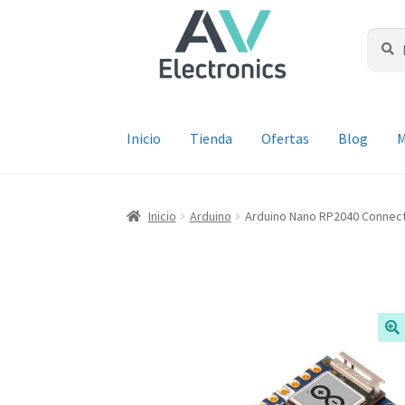
Ir
Ir
a
al
Buscar
Busca
por:
la
contenido
navegación
Inicio
Tienda
Ofertas
Blog
M
Inicio
Arduino
Arduino Nano RP2040 Connec