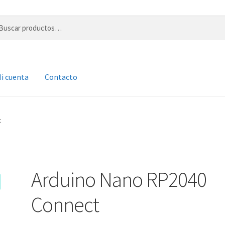
r
i cuenta
Contacto
t
Arduino Nano RP2040
Connect