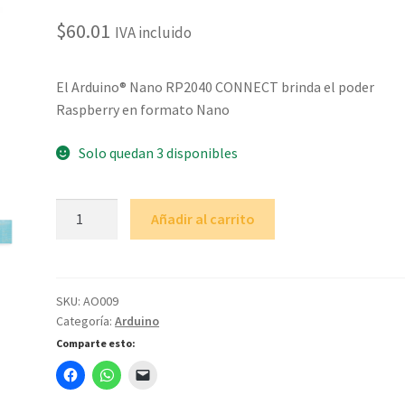
$
60.01
IVA incluido
El Arduino® Nano RP2040 CONNECT brinda el poder
Raspberry en formato Nano
Solo quedan 3 disponibles
Arduino
Añadir al carrito
Nano
RP2040
Connect
cantidad
SKU:
AO009
Categoría:
Arduino
Comparte esto: