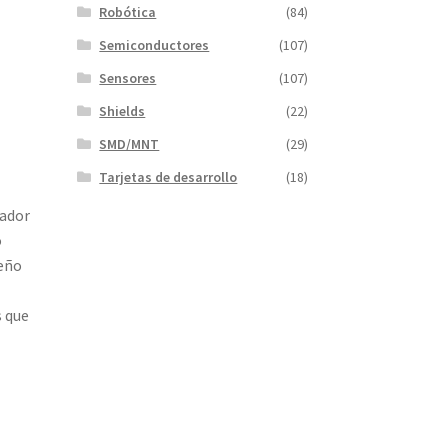
Robótica
(84)
Semiconductores
(107)
Sensores
(107)
Shields
(22)
SMD/MNT
(29)
Tarjetas de desarrollo
(18)
sador
o
seño
s que