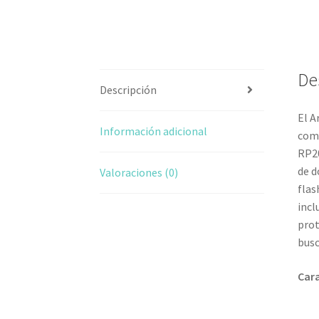
De
Descripción
El A
Información adicional
comp
RP20
de d
Valoraciones (0)
flas
incl
prot
busc
Cara