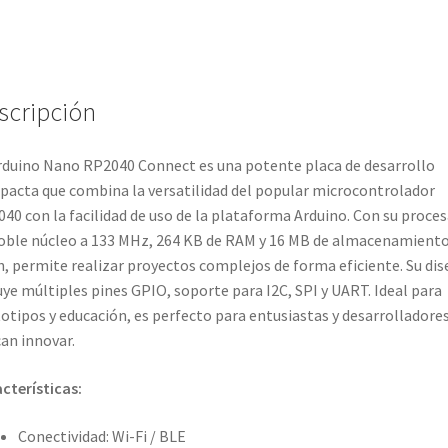
scripción
rduino Nano RP2040 Connect es una potente placa de desarrollo
acta que combina la versatilidad del popular microcontrolador
40 con la facilidad de uso de la plataforma Arduino. Con su proce
oble núcleo a 133 MHz, 264 KB de RAM y 16 MB de almacenamient
h, permite realizar proyectos complejos de forma eficiente. Su di
uye múltiples pines GPIO, soporte para I2C, SPI y UART. Ideal para
otipos y educación, es perfecto para entusiastas y desarrolladore
an innovar.
cterísticas:
Conectividad: Wi-Fi / BLE