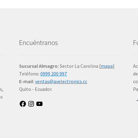
Encuéntranos
F
Sucursal Almagro:
Sector La Carolina [
mapa
]
Ac
Teléfono:
0999 200 997
de
E-mail:
ventas@avelectronics.cc
co
s,
Quito - Ecuador.
P
os
Facebook
Instagram
YouTube