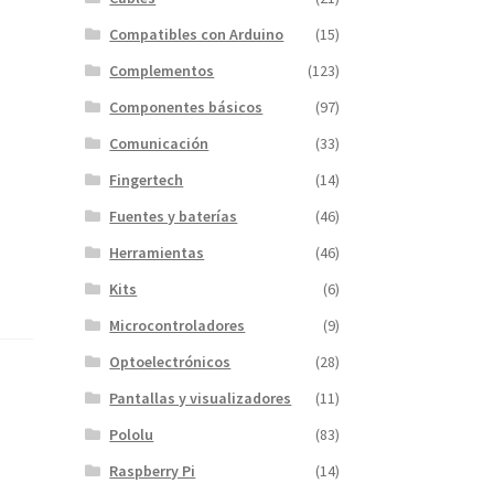
Compatibles con Arduino
(15)
Complementos
(123)
Componentes básicos
(97)
Comunicación
(33)
Fingertech
(14)
Fuentes y baterías
(46)
Herramientas
(46)
Kits
(6)
Microcontroladores
(9)
Optoelectrónicos
(28)
Pantallas y visualizadores
(11)
Pololu
(83)
Raspberry Pi
(14)