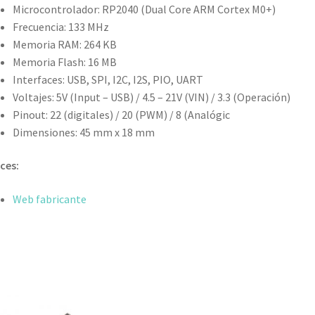
Microcontrolador: RP2040 (Dual Core ARM Cortex M0+)
Frecuencia: 133 MHz
Memoria RAM: 264 KB
Memoria Flash: 16 MB
Interfaces: USB, SPI, I2C, I2S, PIO, UART
Voltajes: 5V (Input – USB) / 4.5 – 21V (VIN) / 3.3 (Operación)
Pinout: 22 (digitales) / 20 (PWM) / 8 (Analógic
Dimensiones: 45 mm x 18 mm
ces:
Web fabricante