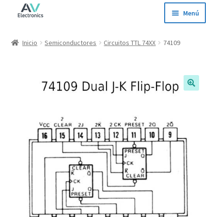
Ir
Ir
Menú
a
al
la
contenido
Inicio
Inicio
Semiconductores
Circuitos TTL 74XX
74109
navegación
Tienda
Ofertas
Contacto