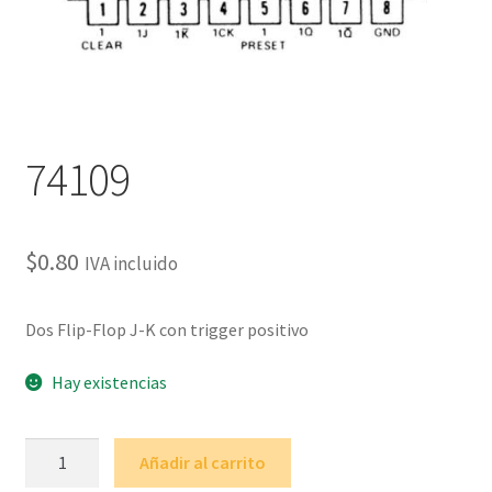
74109
$
0.80
IVA incluido
Dos Flip-Flop J-K con trigger positivo
Hay existencias
74109
Añadir al carrito
cantidad