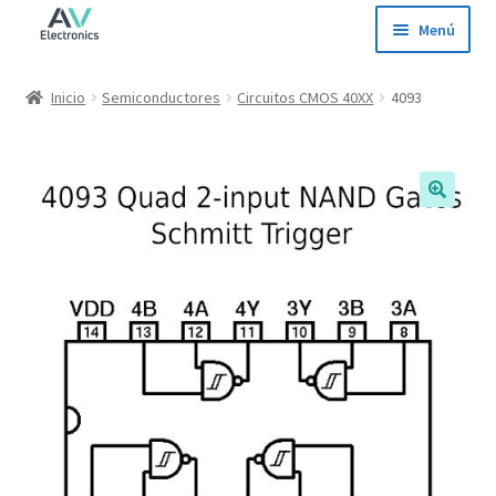
Ir
Ir
Menú
a
al
la
contenido
Inicio
Inicio
Semiconductores
Circuitos CMOS 40XX
4093
navegación
Tienda
Ofertas
Contacto