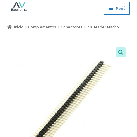
Ir
Ir
Menú
a
al
la
contenido
Inicio
Inicio
Complementos
Conectores
40 Header Macho
navegación
Tienda
Ofertas
Contacto