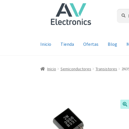
Ir
Ir
a
al
Buscar
Busca
por:
la
contenido
navegación
Inicio
Tienda
Ofertas
Blog
M
Inicio
Semiconductores
Transistores
2N3