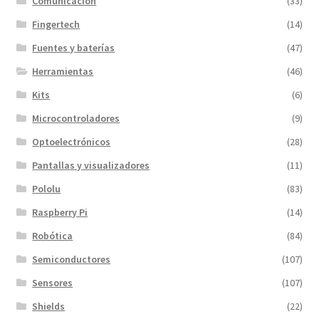
Comunicación
(33)
Fingertech
(14)
Fuentes y baterías
(47)
Herramientas
(46)
Kits
(6)
Microcontroladores
(9)
Optoelectrónicos
(28)
Pantallas y visualizadores
(11)
Pololu
(83)
Raspberry Pi
(14)
Robótica
(84)
Semiconductores
(107)
Sensores
(107)
Shields
(22)