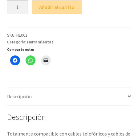
Cortadora
Añadir al carrito
y
Peladora
Universal
cantidad
SKU:
HE001
Categoría:
Herramientas
Comparte esto:
Descripción
Descripción
Totalmente compatible con cables telefónicos y cables de