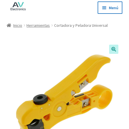
Ir
Ir
Menú
a
al
la
contenido
Inicio
Inicio
Herramientas
Cortadora y Peladora Universal
navegación
Tienda
Ofertas
Contacto